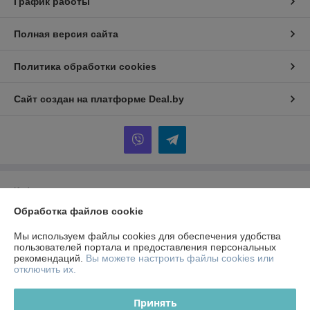
График работы
Полная версия сайта
Политика обработки cookies
Сайт создан на платформе Deal.by
Информация для покупателя
Обработка файлов cookie
Юридическое лицо:
Общество с ограниченной ответственностью
"ЗИКМЕС"
20131 ,Республика Беларусь, г. Минск, ул. Гамарника, д. 30, офис. 405
Мы используем файлы cookies для обеспечения удобства
пользователей портала и предоставления персональных
Регистрационный номер ЕГР: 193543133
рекомендаций.
Вы можете настроить файлы cookies или
отключить их.
УНП: 193543133
Регистрационный орган: Минский горисполком
Принять