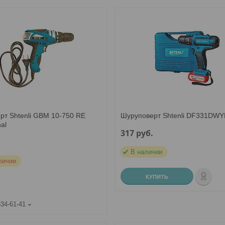
рт Shtenli GBM 10-750 RE
Шуруповерт Shtenli DF331DWY
nal
317
руб.
.
В наличии
личии
КУПИТЬ
334-61-41