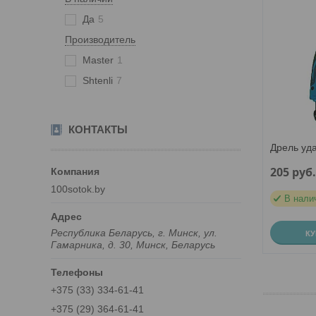
Да
5
Производитель
Master
1
Shtenli
7
КОНТАКТЫ
Дрель уда
205
руб
100sotok.by
В нали
Республика Беларусь, г. Минск, ул.
К
Гамарника, д. 30, Минск, Беларусь
+375 (33) 334-61-41
+375 (29) 364-61-41