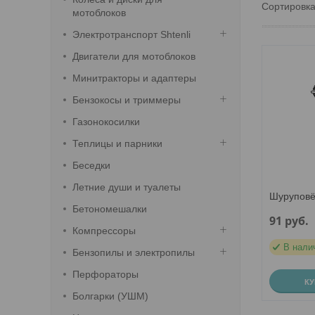
мотоблоков
Электротранспорт Shtenli
Двигатели для мотоблоков
Минитракторы и адаптеры
Бензокосы и триммеры
Газонокосилки
Теплицы и парники
Беседки
Летние души и туалеты
Шуруповё
Бетономешалки
91
руб.
Компрессоры
В нали
Бензопилы и электропилы
Перфораторы
К
Болгарки (УШМ)