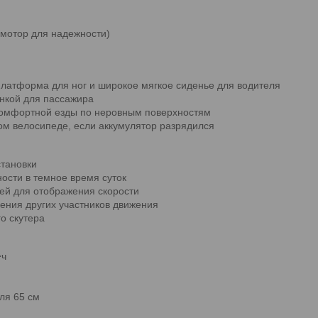
мотор для надежности)
латформа для ног и широкое мягкое сиденье для водителя
нкой для пассажира
комфортной езды по неровным поверхностям
ом велосипеде, если аккумулятор разрядился
тановки
ости в темное время суток
ей для отображения скорости
ения других участников движения
о скутера
⋅ч
ля 65 см