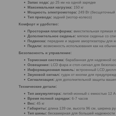
Запас хода:
до 25 км на одной зарядке
Максимальная нагрузка:
150 кг
Мощность электромотора:
249 Вт (бесщеточный 
Тип привода:
задний (мотор-колесо)
Комфорт и удобство:
Просторная платформа:
вместительная прямая п
Дополнительное сиденье:
мягкое сиденье со спи
Подвеска:
передние и задние амортизаторы для 
Педали:
возможность использования как на обычн
Безопасность и управление:
Тормозная система:
барабанная для надежной ос
Освещение:
LCD фара и стоп-сигнал для безопасн
Информационная панель:
встроенный LCD диспл
Звуковой сигнал:
гудок от кнопки для предупрежд
Сигнализация:
для дополнительной защиты вашег
Технические детали:
Тип аккумулятора:
литий-ионный с емкостью 12 А
Время полной зарядки:
6-7 часов
Вес:
45 кг
Габариты:
длина 139 см, высота 96 см, ширина ру
Тип шины:
бескамерная для большей надежности