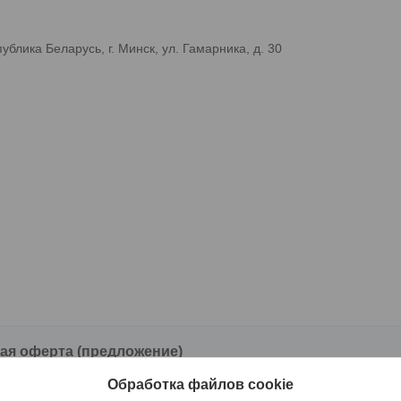
лика Беларусь, г. Минск, ул. Гамарника, д. 30
ая оферта (предложение)
же товаров
Обработка файлов cookie
ая оферта (предложение) о