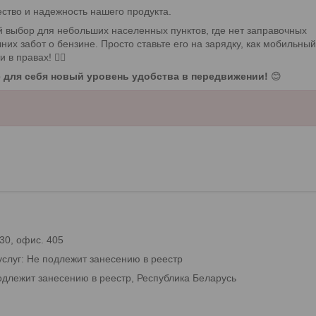
ество и надежность нашего продукта.
ый выбор для небольших населенных пунктов, где нет заправочных
них забот о бензине. Просто ставьте его на зарядку, как мобильный
 правах! 🚴‍♂️
йте для себя новый уровень удобства в передвижении!
😊
 30, офис. 405
услуг: Не подлежит занесению в реестр
одлежит занесению в реестр, Республика Беларусь