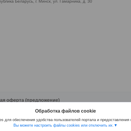
лика Беларусь, г. Минск, ул. Гамарника, д. 30
ая оферта (предложение)
же товаров
Обработка файлов cookie
ая оферта (предложение) о
s для обеспечения удобства пользователей портала и предоставления
 товаров
Вы можете настроить файлы cookies или отключить их.