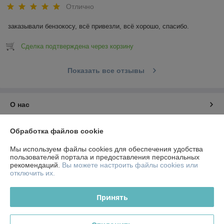
Отлично
заказывали бензокосу, всё привезли, всё хорошо, спасибо.
Сделка подтверждена через корзину
Показать все отзывы
О нас
Контакты
Обработка файлов cookie
Мы используем файлы cookies для обеспечения удобства
Доставка и оплата
пользователей портала и предоставления персональных
рекомендаций.
Вы можете настроить файлы cookies или
отключить их.
График работы
Принять
Полная версия сайта
Политика обработки cookies