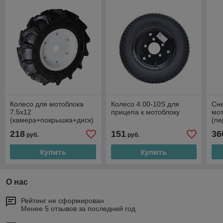
Колесо для мотоблока
Колесо 4.00-10S для
Сне
7.5x12
прицепа к мотоблоку
мо
(камера+покрышка+диск)
(пе
1шт.
218
151
36
руб.
руб.
Купить
Купить
О нас
Рейтинг не сформирован
Менее 5 отзывов за последний год