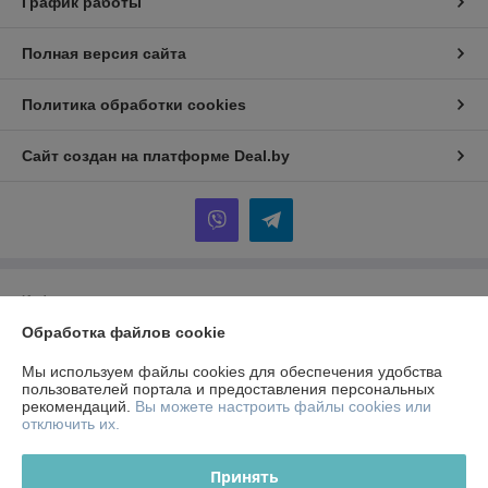
График работы
Полная версия сайта
Политика обработки cookies
Сайт создан на платформе Deal.by
Информация для покупателя
Обработка файлов cookie
Юридическое лицо:
Общество с ограниченной ответственностью
"ЗИКМЕС"
20131 ,Республика Беларусь, г. Минск, ул. Гамарника, д. 30, офис. 405
Мы используем файлы cookies для обеспечения удобства
пользователей портала и предоставления персональных
Регистрационный номер ЕГР: 193543133
рекомендаций.
Вы можете настроить файлы cookies или
отключить их.
УНП: 193543133
Регистрационный орган: Минский горисполком
Принять