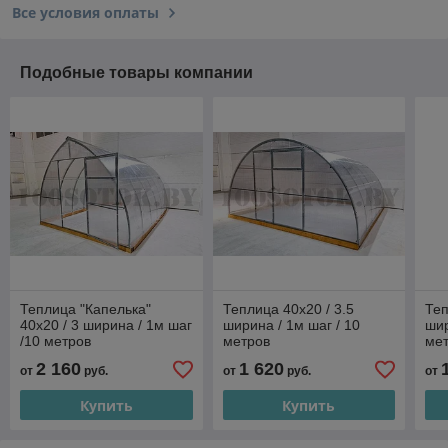
Все условия оплаты
Подобные товары компании
Теплица "Капелька"
Теплица 40х20 / 3.5
Теп
40х20 / 3 ширина / 1м шаг
ширина / 1м шаг / 10
шир
/10 метров
метров
ме
2 160
1 620
от
руб.
от
руб.
от
Купить
Купить