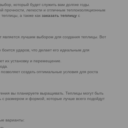
 выбор, который будет служить вам долгие годы.
ей прочности, легкости и отличным теплоизоляционным
 теплицы, а также как
заказать теплицу
с
т является лучшим выбором для создания теплицы. Вот
е боится ударов, что делает его идеальным для
ает их установку и перемещение.
хода.
 позволяет создать оптимальные условия для роста
стения вы планируете выращивать. Теплицы могут быть
ь с размером и формой, которые лучше всего подойдут
ые варианты:
ть.