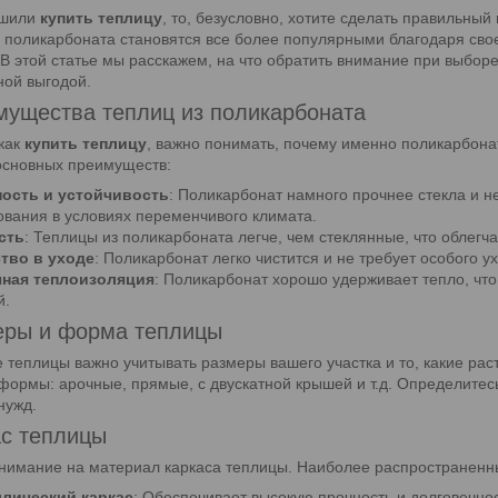
ешили
купить теплицу
, то, безусловно, хотите сделать правильный
 поликарбоната становятся все более популярными благодаря сво
 В этой статье мы расскажем, на что обратить внимание при выборе
ой выгодой.
мущества теплиц из поликарбоната
как
купить теплицу
, важно понимать, почему именно поликарбона
основных преимуществ:
ость и устойчивость
: Поликарбонат намного прочнее стекла и н
ования в условиях переменчивого климата.
сть
: Теплицы из поликарбоната легче, чем стеклянные, что облегч
тво в уходе
: Поликарбонат легко чистится и не требует особого у
ная теплоизоляция
: Поликарбонат хорошо удерживает тепло, что
й.
еры и форма теплицы
 теплицы важно учитывать размеры вашего участка и то, какие ра
формы: арочные, прямые, с двускатной крышей и т.д. Определитес
нужд.
ас теплицы
нимание на материал каркаса теплицы. Наиболее распространенн
лический каркас
: Обеспечивает высокую прочность и долговечнос