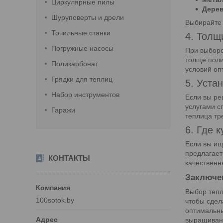
Циркулярные пилы
Дерев
Шуруповерты и дрели
Выбирайте 
Точильные станки
4. Толщ
Погружные насосы
При выборе
толще поли
Поликарбонат
условий оп
Грядки для теплиц
5. Уста
Набор инструментов
Если вы р
услугами с
Гаражи
теплица тр
6. Где 
Если вы ищ
предлагает
КОНТАКТЫ
качественн
Заключе
Выбор тепл
100sotok.by
чтобы сдел
оптимальны
выращивани