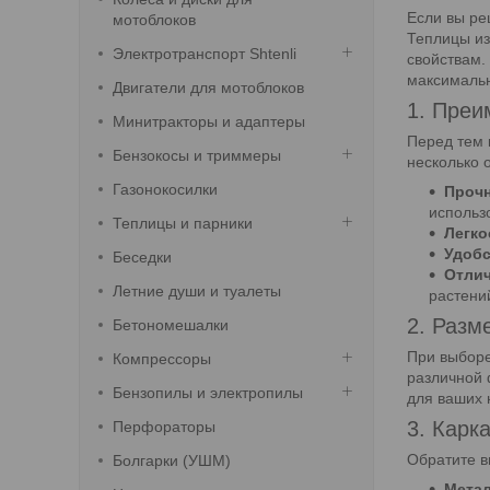
Если вы р
мотоблоков
Теплицы из
Электротранспорт Shtenli
свойствам.
максимальн
Двигатели для мотоблоков
1. Преи
Минитракторы и адаптеры
Перед тем 
Бензокосы и триммеры
несколько 
Газонокосилки
Прочн
использ
Теплицы и парники
Легко
Удобс
Беседки
Отлич
Летние души и туалеты
растени
2. Разм
Бетономешалки
При выборе
Компрессоры
различной 
Бензопилы и электропилы
для ваших 
3. Карк
Перфораторы
Обратите в
Болгарки (УШМ)
Метал