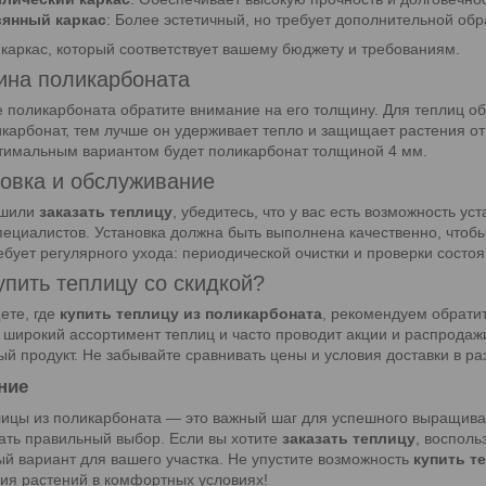
янный каркас
: Более эстетичный, но требует дополнительной обр
каркас, который соответствует вашему бюджету и требованиям.
ина поликарбоната
 поликарбоната обратите внимание на его толщину. Для теплиц об
карбонат, тем лучше он удерживает тепло и защищает растения от
тимальным вариантом будет поликарбонат толщиной 4 мм.
новка и обслуживание
ешили
заказать теплицу
, убедитесь, что у вас есть возможность у
пециалистов. Установка должна быть выполнена качественно, чтобы
ебует регулярного ухода: периодической очистки и проверки состоя
купить теплицу со скидкой?
ете, где
купить теплицу из поликарбоната
, рекомендуем обрати
 широкий ассортимент теплиц и часто проводит акции и распродажи
ый продукт. Не забывайте сравнивать цены и условия доставки в ра
ние
ицы из поликарбоната — это важный шаг для успешного выращива
ать правильный выбор. Если вы хотите
заказать теплицу
, воспол
й вариант для вашего участка. Не упустите возможность
купить т
я растений в комфортных условиях!