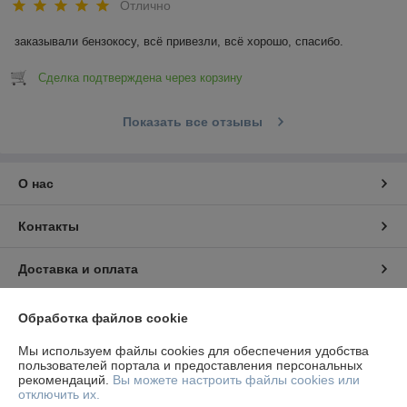
Отлично
заказывали бензокосу, всё привезли, всё хорошо, спасибо.
Сделка подтверждена через корзину
Показать все отзывы
О нас
Контакты
Доставка и оплата
График работы
Обработка файлов cookie
Мы используем файлы cookies для обеспечения удобства
Полная версия сайта
пользователей портала и предоставления персональных
рекомендаций.
Вы можете настроить файлы cookies или
отключить их.
Политика обработки cookies