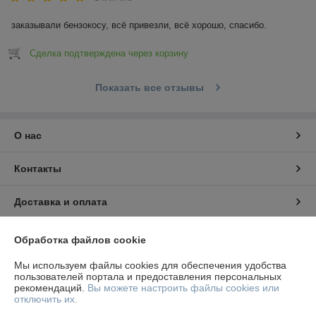
заказывали бензокосу, всё привезли, всё хорошо, спасибо.
Сделка подтверждена через корзину
Показать все отзывы
О нас
Контакты
Доставка и оплата
График работы
Обработка файлов cookie
Мы используем файлы cookies для обеспечения удобства
Полная версия сайта
пользователей портала и предоставления персональных
рекомендаций.
Вы можете настроить файлы cookies или
отключить их.
Политика обработки cookies